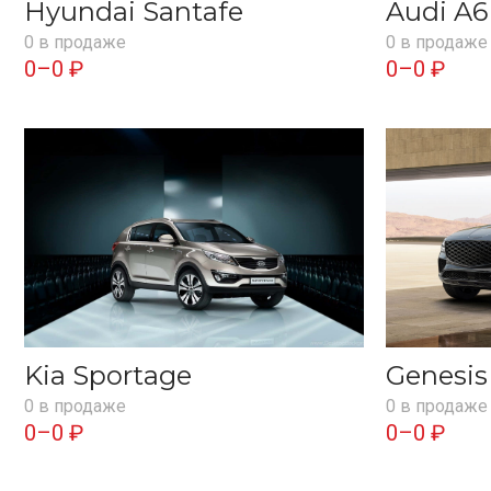
Hyundai Santafe
Audi A6
0 в продаже
0 в продаже
0–0 ₽
0–0 ₽
Kia Sportage
Genesi
0 в продаже
0 в продаже
0–0 ₽
0–0 ₽