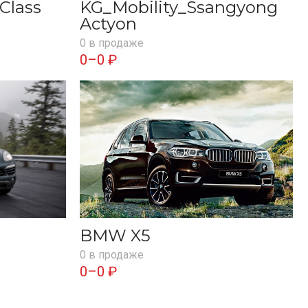
Class
KG_Mobility_Ssangyong
Actyon
0 в продаже
0–0 ₽
BMW X5
0 в продаже
0–0 ₽