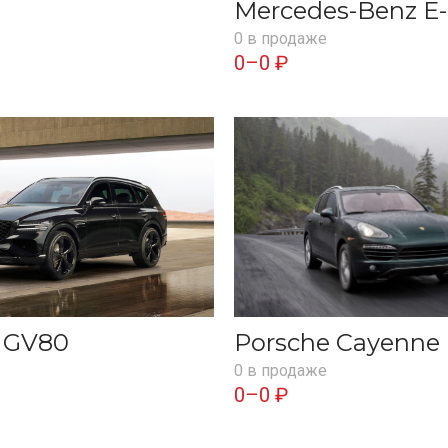
Mercedes-Benz E-
0 в продаже
0–0 ₽
s GV80
Porsche Cayenne
0 в продаже
0–0 ₽