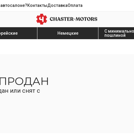
 автосалоне?
Контакты
Доставка
Оплата
С минимальн
орейские
Немецкие
пошлиной
 ПРОДАН
ан или снят с