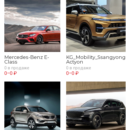
Mercedes-Benz E-
KG_Mobility_Ssangyong
Class
Actyon
0 в продаже
0 в продаже
0–0 ₽
0–0 ₽