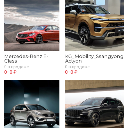
Mercedes-Benz E-
KG_Mobility_Ssangyong
Class
Actyon
0 в продаже
0 в продаже
0–0 ₽
0–0 ₽