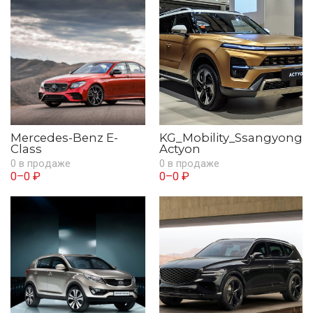
Mercedes-Benz E-
KG_Mobility_Ssangyong
Class
Actyon
0 в продаже
0 в продаже
0–0 ₽
0–0 ₽