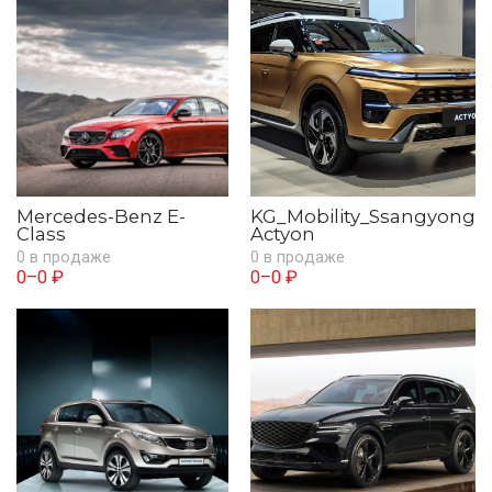
Mercedes-Benz E-
KG_Mobility_Ssangyong
Class
Actyon
0 в продаже
0 в продаже
0–0 ₽
0–0 ₽