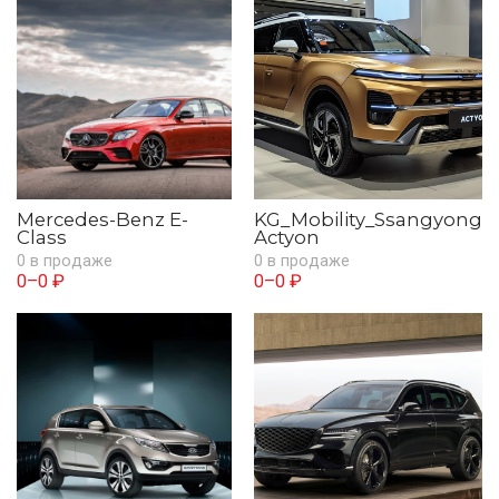
Mercedes-Benz E-
KG_Mobility_Ssangyong
Class
Actyon
0 в продаже
0 в продаже
0–0 ₽
0–0 ₽