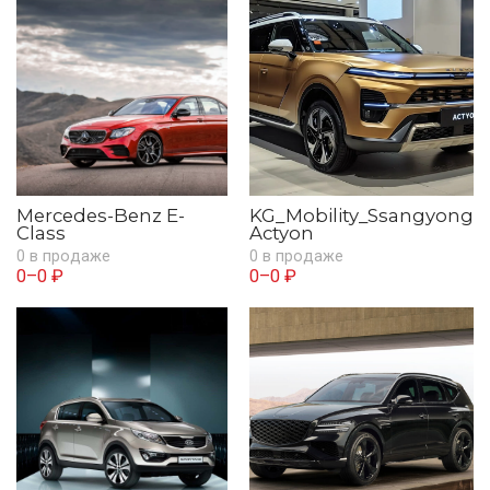
Mercedes-Benz E-
KG_Mobility_Ssangyong
Class
Actyon
0 в продаже
0 в продаже
0–0 ₽
0–0 ₽