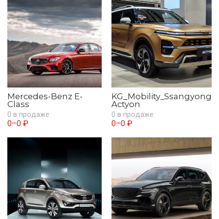
Mercedes-Benz E-
KG_Mobility_Ssangyong
Class
Actyon
0 в продаже
0 в продаже
0–0 ₽
0–0 ₽