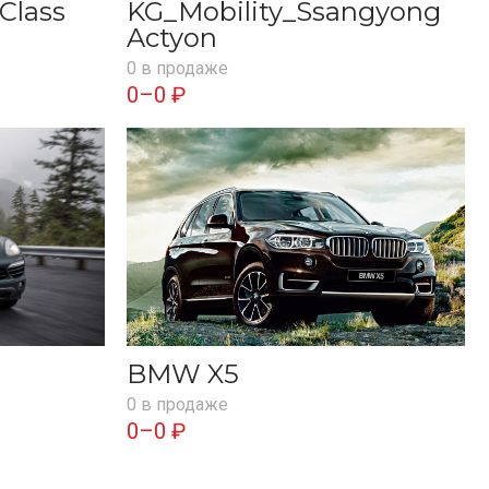
Class
KG_Mobility_Ssangyong
Actyon
0 в продаже
0–0 ₽
BMW X5
0 в продаже
0–0 ₽