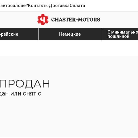
 автосалоне?
Контакты
Доставка
Оплата
С минимальн
орейские
Немецкие
пошлиной
 ПРОДАН
ан или снят с