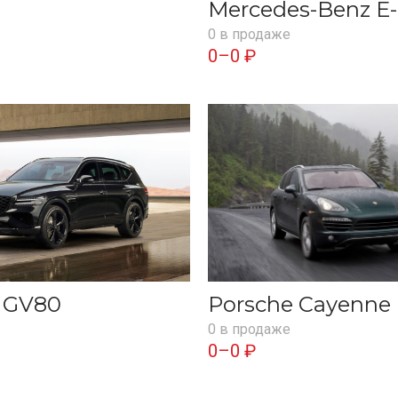
Mercedes-Benz E-
0 в продаже
0–0 ₽
s GV80
Porsche Cayenne
0 в продаже
0–0 ₽