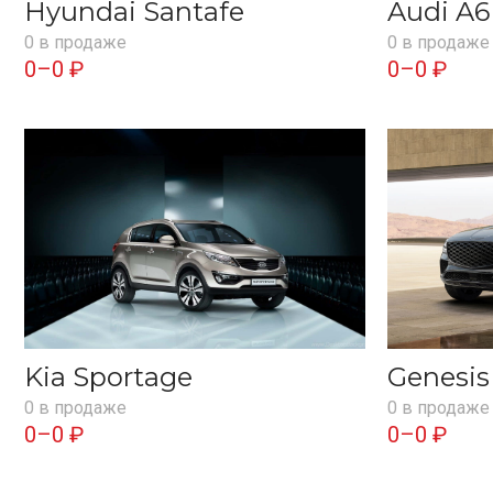
Hyundai Santafe
Audi A6
0 в продаже
0 в продаже
0–0 ₽
0–0 ₽
Kia Sportage
Genesi
0 в продаже
0 в продаже
0–0 ₽
0–0 ₽