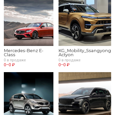
Mercedes-Benz E-
KG_Mobility_Ssangyong
Class
Actyon
0 в продаже
0 в продаже
0–0 ₽
0–0 ₽