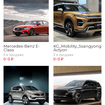
Mercedes-Benz E-
KG_Mobility_Ssangyong
Class
Actyon
0 в продаже
0 в продаже
0–0 ₽
0–0 ₽