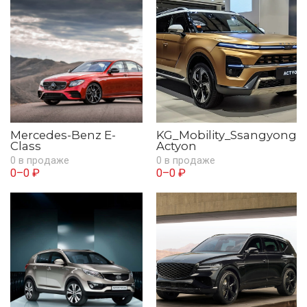
Mercedes-Benz E-
KG_Mobility_Ssangyong
Class
Actyon
0 в продаже
0 в продаже
0–0 ₽
0–0 ₽