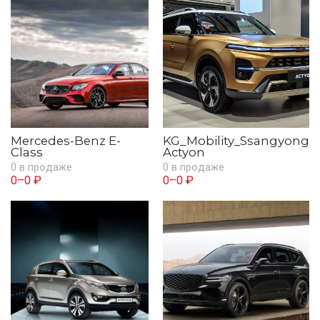
Mercedes-Benz E-
KG_Mobility_Ssangyong
Class
Actyon
0 в продаже
0 в продаже
0–0 ₽
0–0 ₽