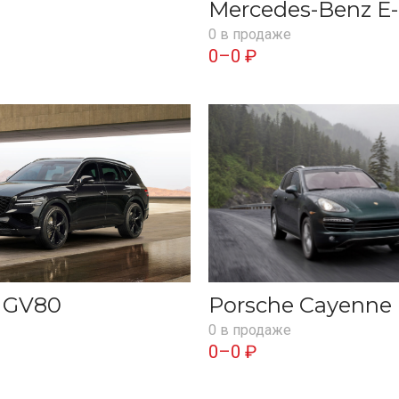
Mercedes-Benz E-
0 в продаже
0–0 ₽
s GV80
Porsche Cayenne
0 в продаже
0–0 ₽