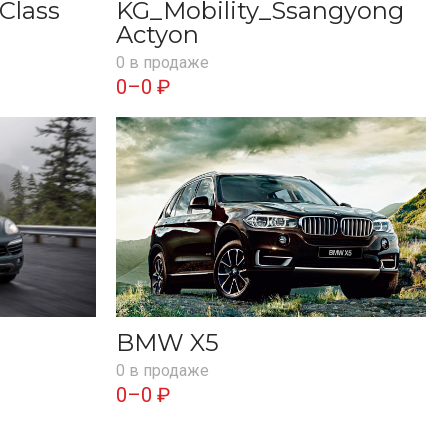
Class
KG_Mobility_Ssangyong
Actyon
0 в продаже
0–0 ₽
BMW X5
0 в продаже
0–0 ₽