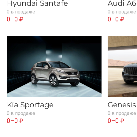
Hyundai Santafe
Audi A6
0 в продаже
0 в продаже
0–0 ₽
0–0 ₽
Kia Sportage
Genesi
0 в продаже
0 в продаже
0–0 ₽
0–0 ₽