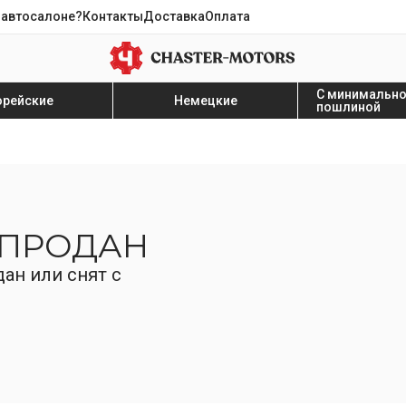
 автосалоне?
Контакты
Доставка
Оплата
С минимальн
орейские
Немецкие
пошлиной
 ПРОДАН
ан или снят с