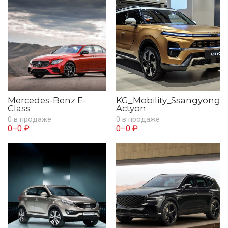
Mercedes-Benz E-
KG_Mobility_Ssangyong
Class
Actyon
0 в продаже
0 в продаже
0–0 ₽
0–0 ₽