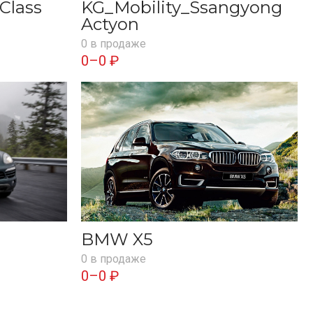
Class
KG_Mobility_Ssangyong
Actyon
0 в продаже
0–0 ₽
BMW X5
0 в продаже
0–0 ₽