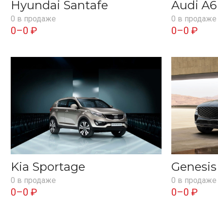
Hyundai Santafe
Audi A6
0 в продаже
0 в продаже
0–0 ₽
0–0 ₽
Kia Sportage
Genesi
0 в продаже
0 в продаже
0–0 ₽
0–0 ₽