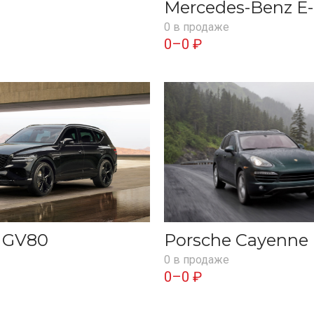
Mercedes-Benz E-
0 в продаже
0–0 ₽
s GV80
Porsche Cayenne
0 в продаже
0–0 ₽