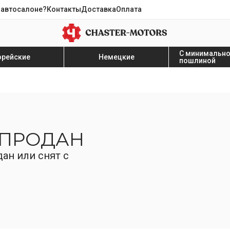
 автосалоне?
Контакты
Доставка
Оплата
С минимальн
орейские
Немецкие
пошлиной
 ПРОДАН
ан или снят с