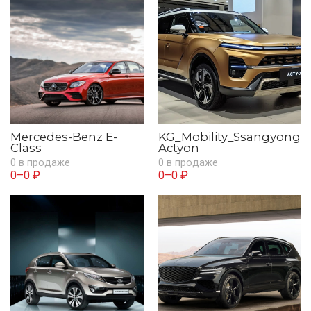
Mercedes-Benz E-
KG_Mobility_Ssangyong
Class
Actyon
0 в продаже
0 в продаже
0–0 ₽
0–0 ₽