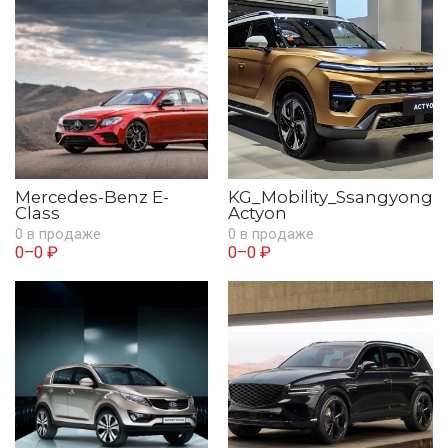
Mercedes-Benz E-
KG_Mobility_Ssangyong
Class
Actyon
0 в продаже
0 в продаже
0–0 ₽
0–0 ₽