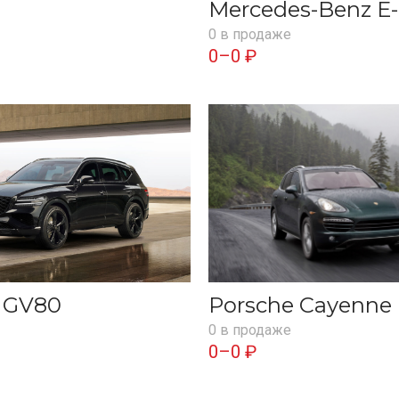
Mercedes-Benz E-
0 в продаже
0–0 ₽
s GV80
Porsche Cayenne
0 в продаже
0–0 ₽