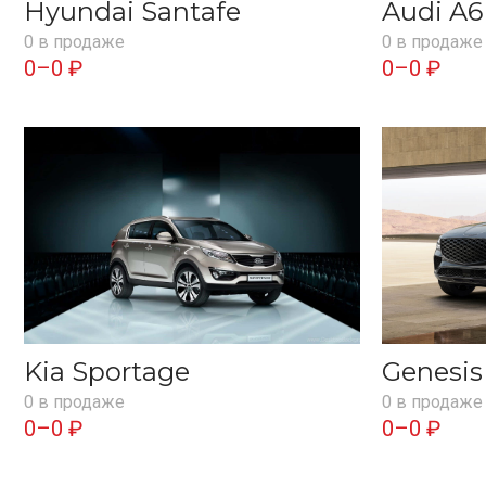
Hyundai Santafe
Audi A6
0 в продаже
0 в продаже
0–0 ₽
0–0 ₽
Kia Sportage
Genesi
0 в продаже
0 в продаже
0–0 ₽
0–0 ₽