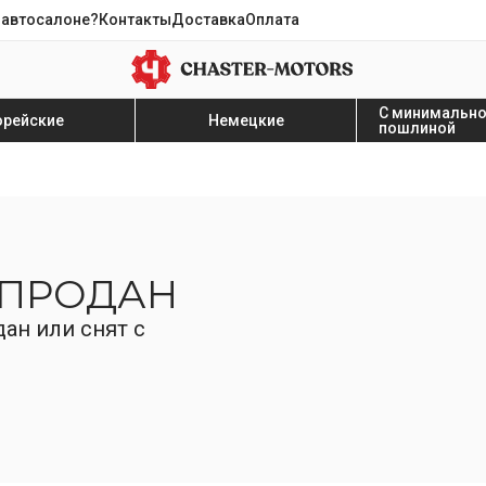
 автосалоне?
Контакты
Доставка
Оплата
С минимальн
орейские
Немецкие
пошлиной
 ПРОДАН
ан или снят с