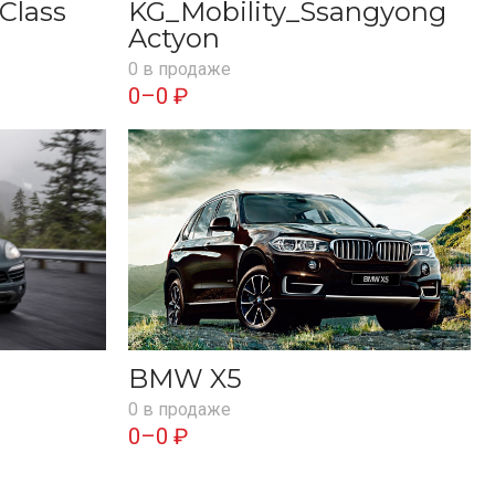
Class
KG_Mobility_Ssangyong
Actyon
0 в продаже
0–0 ₽
BMW X5
0 в продаже
0–0 ₽