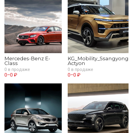
Mercedes-Benz E-
KG_Mobility_Ssangyong
Class
Actyon
0 в продаже
0 в продаже
0–0 ₽
0–0 ₽