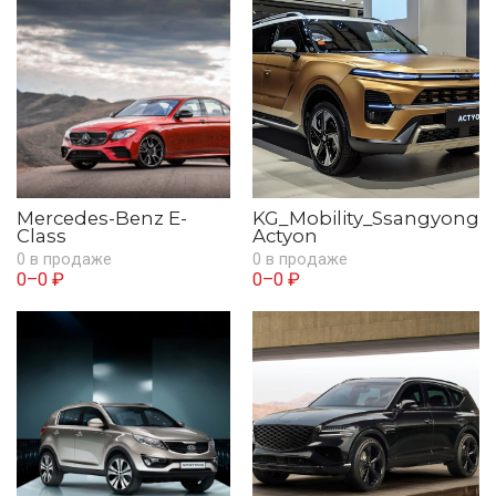
Mercedes-Benz E-
KG_Mobility_Ssangyong
Class
Actyon
0 в продаже
0 в продаже
0–0 ₽
0–0 ₽