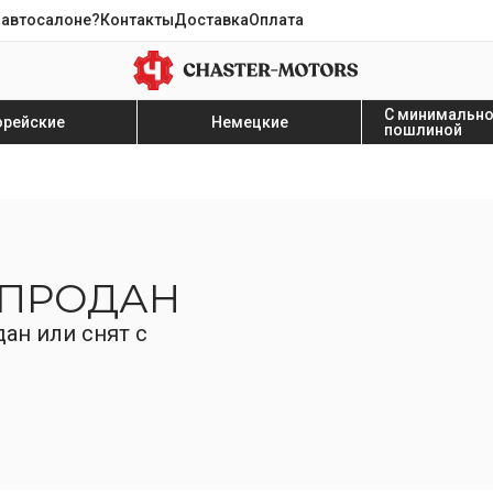
 автосалоне?
Контакты
Доставка
Оплата
С минимальн
орейские
Немецкие
пошлиной
 ПРОДАН
ан или снят с