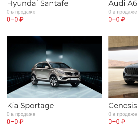
Hyundai Santafe
Audi A6
0 в продаже
0 в продаже
0–0 ₽
0–0 ₽
Kia Sportage
Genesi
0 в продаже
0 в продаже
0–0 ₽
0–0 ₽