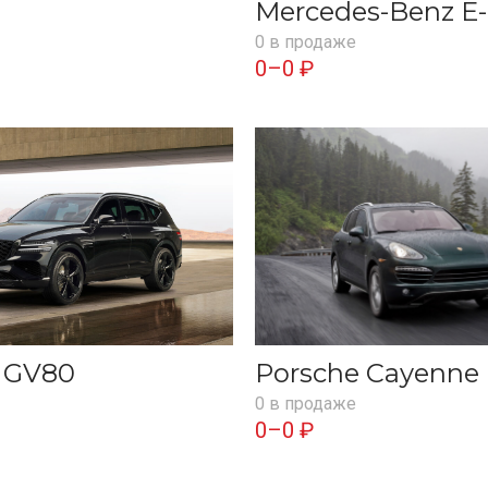
Mercedes-Benz E-
0 в продаже
0–0 ₽
s GV80
Porsche Cayenne
0 в продаже
0–0 ₽