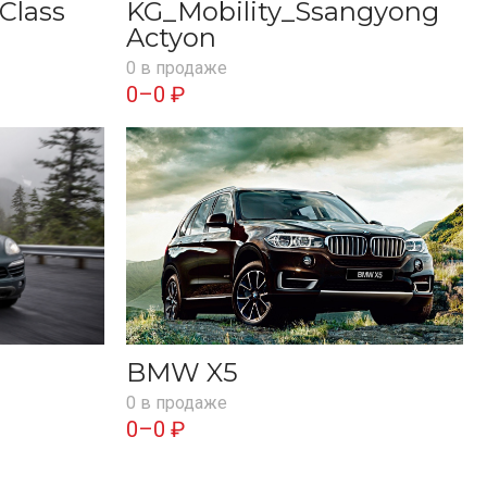
Class
KG_Mobility_Ssangyong
Actyon
0 в продаже
0–0 ₽
BMW X5
0 в продаже
0–0 ₽