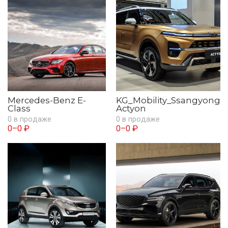
Mercedes-Benz E-
KG_Mobility_Ssangyong
Class
Actyon
0 в продаже
0 в продаже
0–0 ₽
0–0 ₽