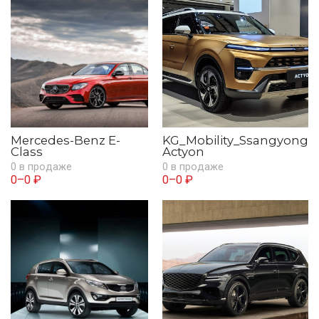
Mercedes-Benz E-
KG_Mobility_Ssangyong
Class
Actyon
0 в продаже
0 в продаже
0–0 ₽
0–0 ₽