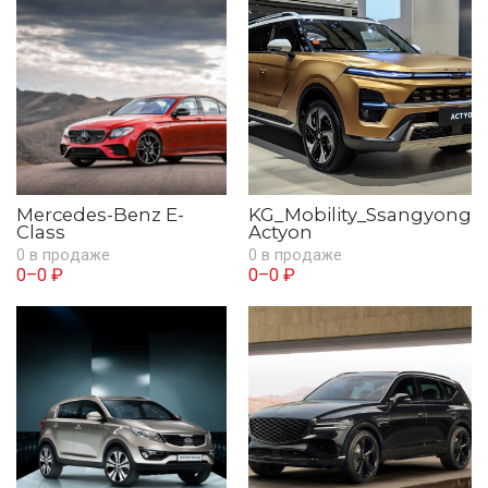
Mercedes-Benz E-
KG_Mobility_Ssangyong
Class
Actyon
0 в продаже
0 в продаже
0–0 ₽
0–0 ₽