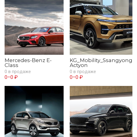
Mercedes-Benz E-
KG_Mobility_Ssangyong
Class
Actyon
0 в продаже
0 в продаже
0–0 ₽
0–0 ₽