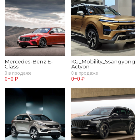
Mercedes-Benz E-
KG_Mobility_Ssangyong
Class
Actyon
0 в продаже
0 в продаже
0–0 ₽
0–0 ₽