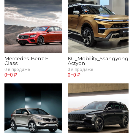
Mercedes-Benz E-
KG_Mobility_Ssangyong
Class
Actyon
0 в продаже
0 в продаже
0–0 ₽
0–0 ₽