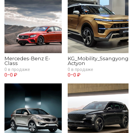
Mercedes-Benz E-
KG_Mobility_Ssangyong
Class
Actyon
0 в продаже
0 в продаже
0–0 ₽
0–0 ₽