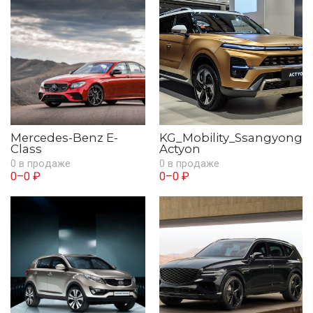
Mercedes-Benz E-
KG_Mobility_Ssangyong
Class
Actyon
0 в продаже
0 в продаже
0–0 ₽
0–0 ₽