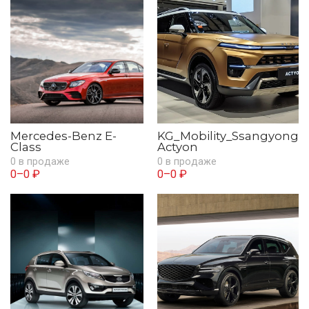
Mercedes-Benz E-
KG_Mobility_Ssangyong
Class
Actyon
0 в продаже
0 в продаже
0–0 ₽
0–0 ₽