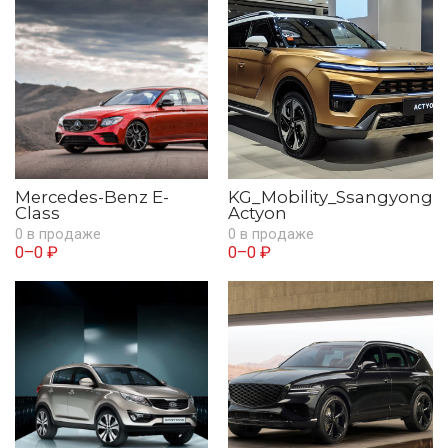
Mercedes-Benz E-
KG_Mobility_Ssangyong
Class
Actyon
0 в продаже
0 в продаже
0–0 ₽
0–0 ₽