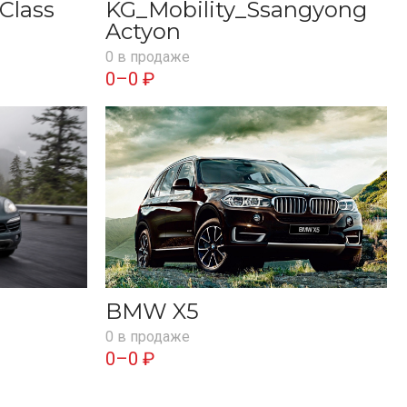
Class
KG_Mobility_Ssangyong
Actyon
0 в продаже
0–0 ₽
BMW X5
0 в продаже
0–0 ₽