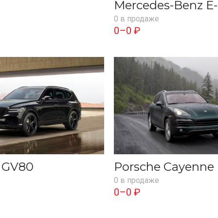
Mercedes-Benz E-
0 в продаже
0–0 ₽
s GV80
Porsche Cayenne
0 в продаже
0–0 ₽