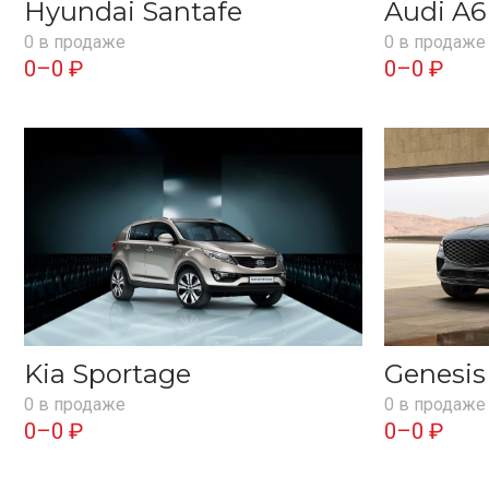
Hyundai Santafe
Audi A6
0 в продаже
0 в продаже
0–0 ₽
0–0 ₽
Kia Sportage
Genesi
0 в продаже
0 в продаже
0–0 ₽
0–0 ₽