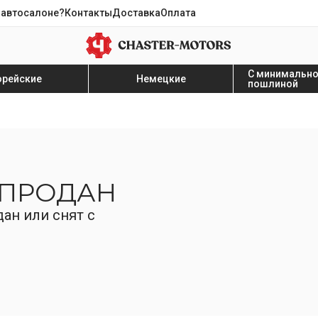
 автосалоне?
Контакты
Доставка
Оплата
С минимальн
орейские
Немецкие
пошлиной
 ПРОДАН
ан или снят с