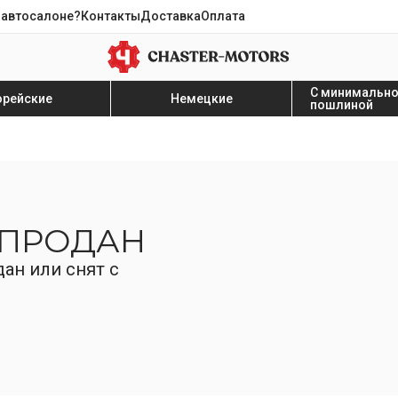
 автосалоне?
Контакты
Доставка
Оплата
С минимальн
орейские
Немецкие
пошлиной
 ПРОДАН
ан или снят с