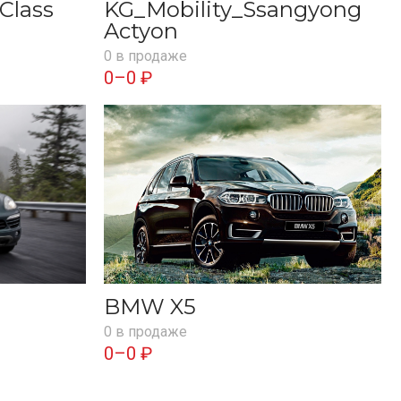
Class
KG_Mobility_Ssangyong
Actyon
0 в продаже
0–0 ₽
BMW X5
0 в продаже
0–0 ₽