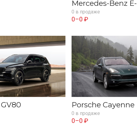
Mercedes-Benz E-
0 в продаже
0–0 ₽
s GV80
Porsche Cayenne
0 в продаже
0–0 ₽