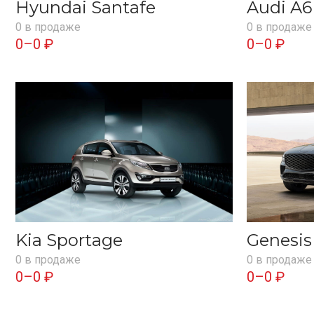
Hyundai Santafe
Audi A6
0 в продаже
0 в продаже
0–0 ₽
0–0 ₽
Kia Sportage
Genesi
0 в продаже
0 в продаже
0–0 ₽
0–0 ₽