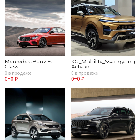
Mercedes-Benz E-
KG_Mobility_Ssangyong
Class
Actyon
0 в продаже
0 в продаже
0–0 ₽
0–0 ₽