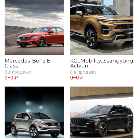
Mercedes-Benz E-
KG_Mobility_Ssangyong
Class
Actyon
0 в продаже
0 в продаже
0–0 ₽
0–0 ₽