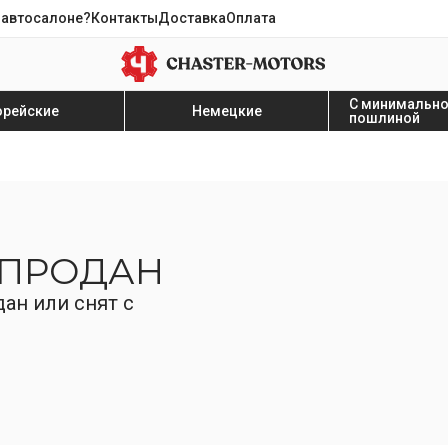
 автосалоне?
Контакты
Доставка
Оплата
С минимальн
орейские
Немецкие
пошлиной
 ПРОДАН
ан или снят с