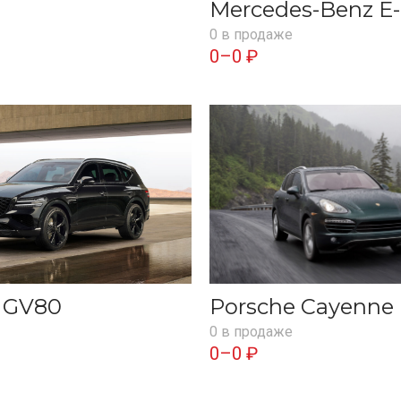
Mercedes-Benz E-
0 в продаже
0–0 ₽
s GV80
Porsche Cayenne
0 в продаже
0–0 ₽