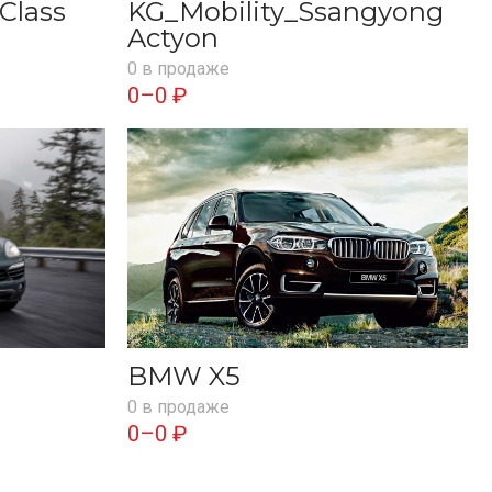
Class
KG_Mobility_Ssangyong
Actyon
0 в продаже
0–0 ₽
BMW X5
0 в продаже
0–0 ₽