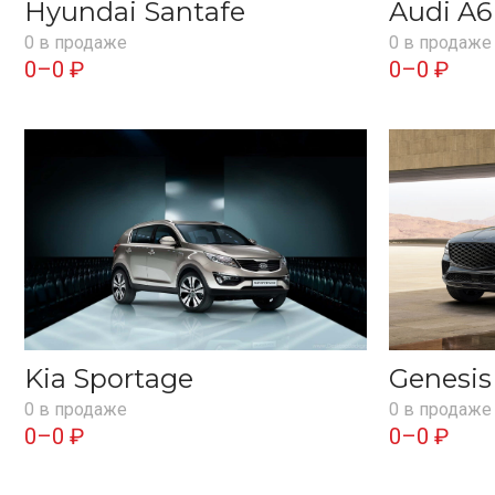
Hyundai Santafe
Audi A6
0 в продаже
0 в продаже
0–0 ₽
0–0 ₽
Kia Sportage
Genesi
0 в продаже
0 в продаже
0–0 ₽
0–0 ₽