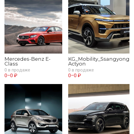
Mercedes-Benz E-
KG_Mobility_Ssangyong
Class
Actyon
0 в продаже
0 в продаже
0–0 ₽
0–0 ₽