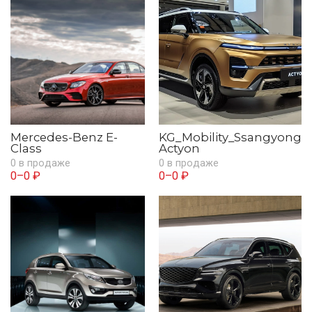
Mercedes-Benz E-
KG_Mobility_Ssangyong
Class
Actyon
0 в продаже
0 в продаже
0–0 ₽
0–0 ₽