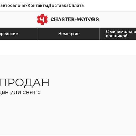
 автосалоне?
Контакты
Доставка
Оплата
С минимальн
орейские
Немецкие
пошлиной
 ПРОДАН
ан или снят с