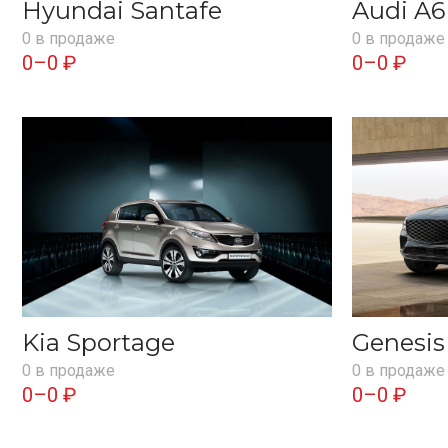
Hyundai Santafe
Audi A6
0 в продаже
0 в продаже
0–0 ₽
0–0 ₽
Kia Sportage
Genesi
0 в продаже
0 в продаже
0–0 ₽
0–0 ₽