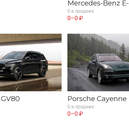
Mercedes-Benz E-
0 в продаже
0–0 ₽
s GV80
Porsche Cayenne
0 в продаже
0–0 ₽