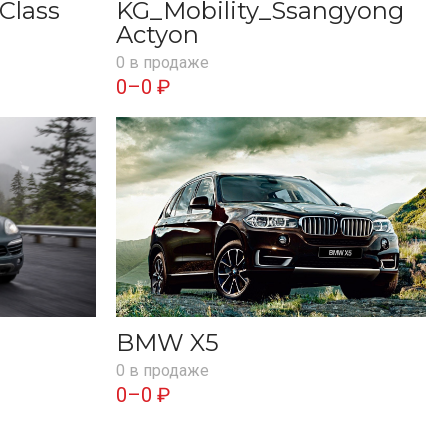
Class
KG_Mobility_Ssangyong
Actyon
0 в продаже
0–0 ₽
BMW X5
0 в продаже
0–0 ₽