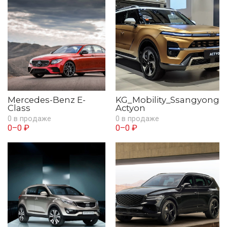
Mercedes-Benz E-
KG_Mobility_Ssangyong
Class
Actyon
0 в продаже
0 в продаже
0–0 ₽
0–0 ₽