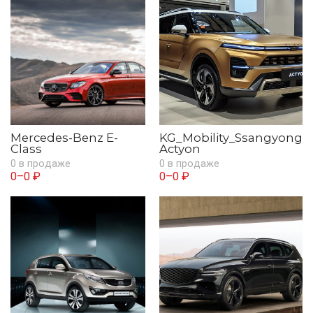
Mercedes-Benz E-
KG_Mobility_Ssangyong
Class
Actyon
0 в продаже
0 в продаже
0–0 ₽
0–0 ₽