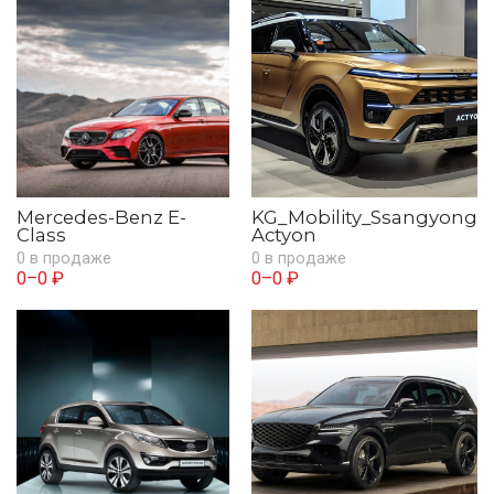
Mercedes-Benz E-
KG_Mobility_Ssangyong
Class
Actyon
0 в продаже
0 в продаже
0–0 ₽
0–0 ₽