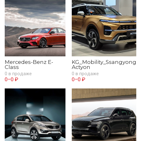
Mercedes-Benz E-
KG_Mobility_Ssangyong
Class
Actyon
0 в продаже
0 в продаже
0–0 ₽
0–0 ₽