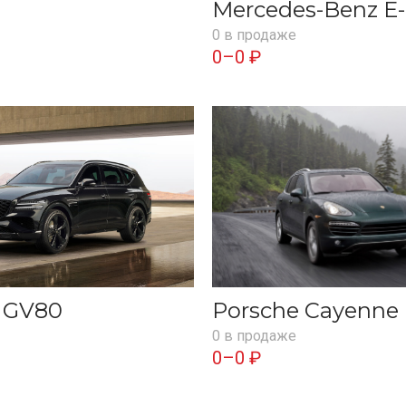
Mercedes-Benz E-
0 в продаже
0–0 ₽
s GV80
Porsche Cayenne
0 в продаже
0–0 ₽