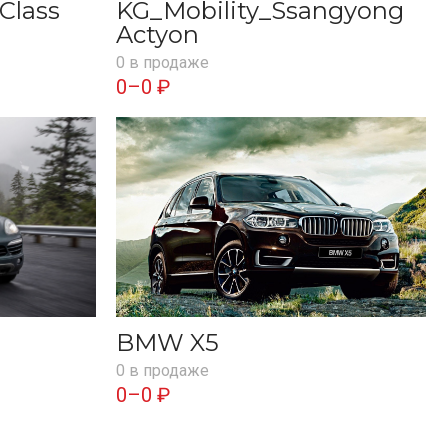
Class
KG_Mobility_Ssangyong
Actyon
0 в продаже
0–0 ₽
BMW X5
0 в продаже
0–0 ₽