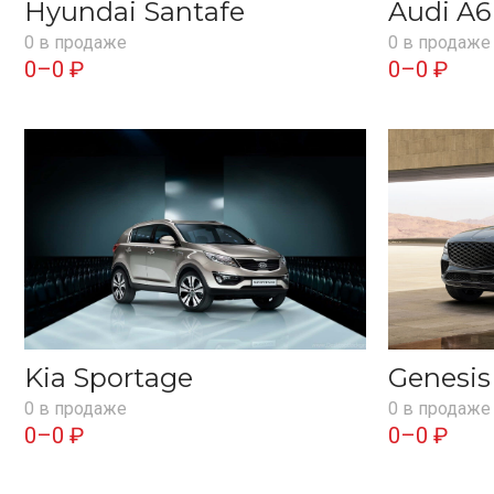
Hyundai Santafe
Audi A6
0 в продаже
0 в продаже
0–0 ₽
0–0 ₽
Kia Sportage
Genesi
0 в продаже
0 в продаже
0–0 ₽
0–0 ₽