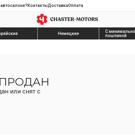
 автосалоне?
Контакты
Доставка
Оплата
С минимальн
орейские
Немецкие
пошлиной
 ПРОДАН
ан или снят с