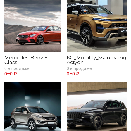
Mercedes-Benz E-
KG_Mobility_Ssangyong
Class
Actyon
0 в продаже
0 в продаже
0–0 ₽
0–0 ₽