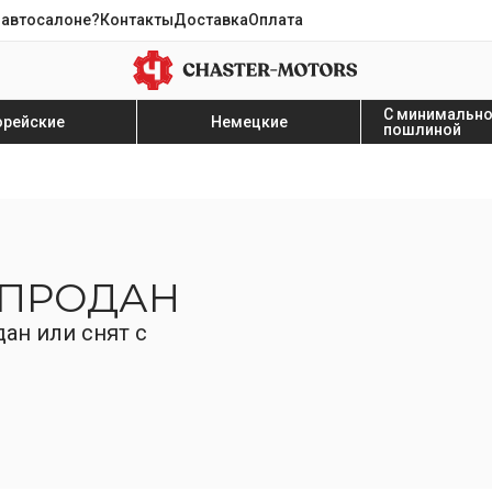
 автосалоне?
Контакты
Доставка
Оплата
С минимальн
орейские
Немецкие
пошлиной
 ПРОДАН
ан или снят с