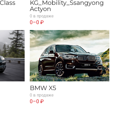
Class
KG_Mobility_Ssangyong
Actyon
0 в продаже
0–0 ₽
BMW X5
0 в продаже
0–0 ₽