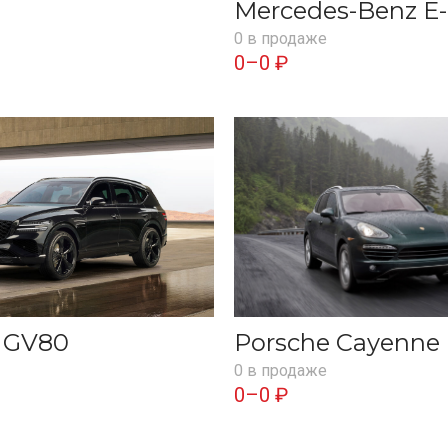
Mercedes-Benz E-
0 в продаже
0–0 ₽
s GV80
Porsche Cayenne
0 в продаже
0–0 ₽