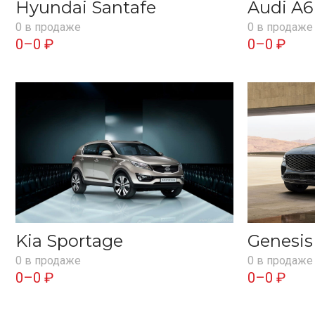
Hyundai Santafe
Audi A6
0 в продаже
0 в продаже
0–0 ₽
0–0 ₽
Kia Sportage
Genesi
0 в продаже
0 в продаже
0–0 ₽
0–0 ₽