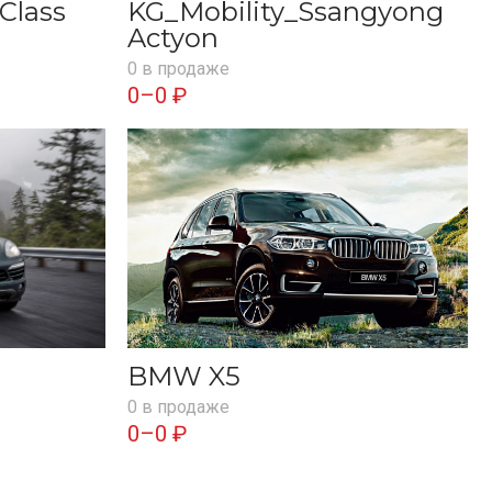
Class
KG_Mobility_Ssangyong
Actyon
0 в продаже
0–0 ₽
BMW X5
0 в продаже
0–0 ₽