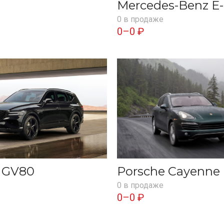
Mercedes-Benz E-
0 в продаже
0–0 ₽
s GV80
Porsche Cayenne
0 в продаже
0–0 ₽