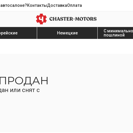
 автосалоне?
Контакты
Доставка
Оплата
С минимальн
орейские
Немецкие
пошлиной
 ПРОДАН
ан или снят с