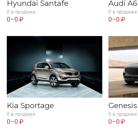
Hyundai Santafe
Audi A6
0 в продаже
0 в продаже
0–0 ₽
0–0 ₽
Kia Sportage
Genesi
0 в продаже
0 в продаже
0–0 ₽
0–0 ₽