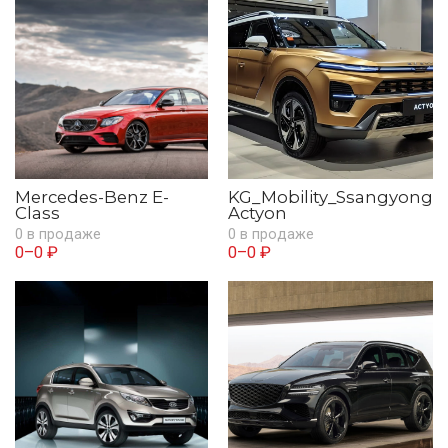
Mercedes-Benz E-
KG_Mobility_Ssangyong
Class
Actyon
0 в продаже
0 в продаже
0–0 ₽
0–0 ₽