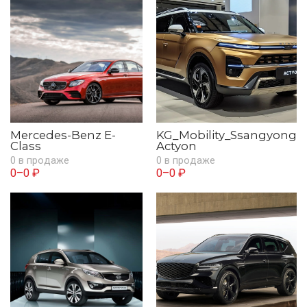
Mercedes-Benz E-
KG_Mobility_Ssangyong
Class
Actyon
0 в продаже
0 в продаже
0–0 ₽
0–0 ₽